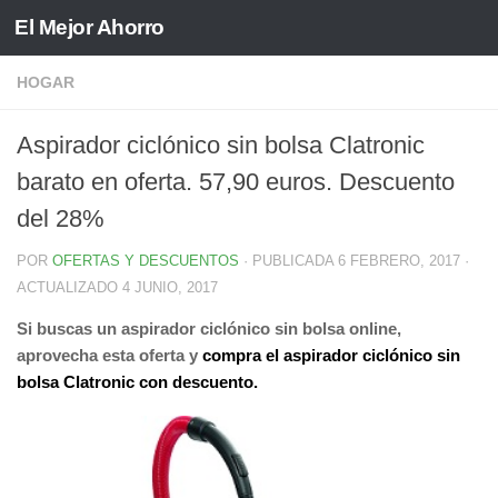
El Mejor Ahorro
Saltar al contenido
HOGAR
Aspirador ciclónico sin bolsa Clatronic
barato en oferta. 57,90 euros. Descuento
del 28%
POR
OFERTAS Y DESCUENTOS
· PUBLICADA
6 FEBRERO, 2017
·
ACTUALIZADO
4 JUNIO, 2017
Si buscas un aspirador ciclónico sin bolsa online,
aprovecha esta oferta y
compra el aspirador ciclónico sin
bolsa Clatronic con descuento.