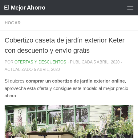
El Mejor Ahorro
Saltar al contenido
HOGAR
Cobertizo caseta de jardín exterior Keter
con descuento y envío gratis
POR
OFERTAS Y DESCUENTOS
· PUBLICADA
5 ABRIL, 2020
·
ACTUALIZADO
5 ABRIL, 2020
Si quieres
comprar un cobertizo de jardín exterior online,
aprovecha esta oferta y consigue este modelo al mejor precio
ahora.