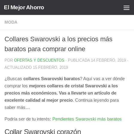
El Mejor Ahorro
Saltar al contenido
MODA
Collares Swarovski a los precios más
baratos para comprar online
POR
OFERTAS Y DESCUENTOS
· PUBLICADA
14 FEBRERO, 2019
·
ACTUALIZADO
15 FEBRERO, 2019
¿Buscas
collares Swarovski baratos
? Aquí vas a ver dónde
comprar los
mejores collares de cristal Swarovski a los
precios más económicos. Vas a llevarte un artículo de
excelente calidad al mejor precio
. Continua leyendo para
saber más…
Podría ser de tu interés:
Pendientes Swarovski más baratos
Collar Swarovski corazón