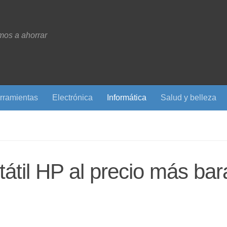
os a ahorrar
rramientas
Electrónica
Informática
Salud y belleza
átil HP al precio más bar