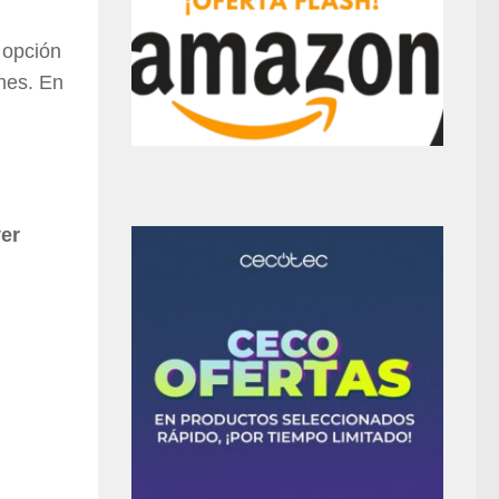
 opción
ones. En
ver