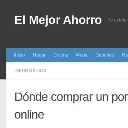
Saltar al contenido
El Mejor Ahorro
Te ayudam
Inicio
Hogar
Cocina
Moda
Deportes
He
INFORMÁTICA
Dónde comprar un port
online