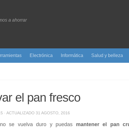
os a ahorrar
rramientas
Electrónica
Informática
Salud y belleza
ar el pan fresco
15
· ACTUALIZADO
31 AGOSTO, 2016
 no se vuelva duro y puedas
mantener el pan cru