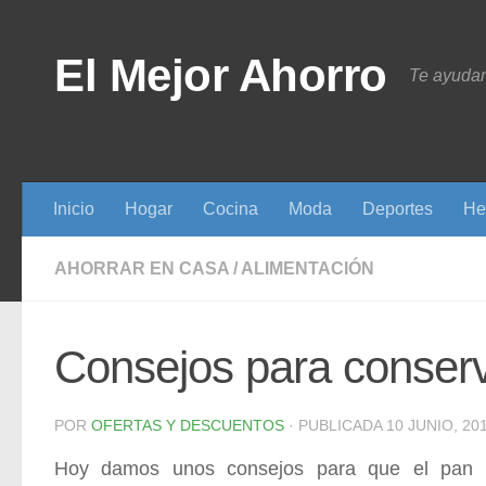
Saltar al contenido
El Mejor Ahorro
Te ayudam
Inicio
Hogar
Cocina
Moda
Deportes
He
AHORRAR EN CASA
/
ALIMENTACIÓN
Consejos para conserv
POR
OFERTAS Y DESCUENTOS
· PUBLICADA
10 JUNIO, 20
Hoy damos unos consejos para que el pan