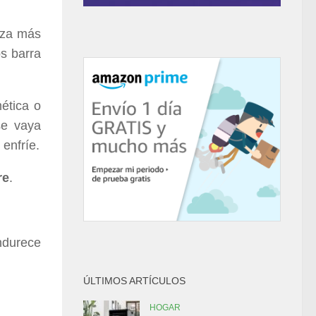
teza más
s barra
ética o
se vaya
enfríe.
re
.
ndurece
ÚLTIMOS ARTÍCULOS
HOGAR