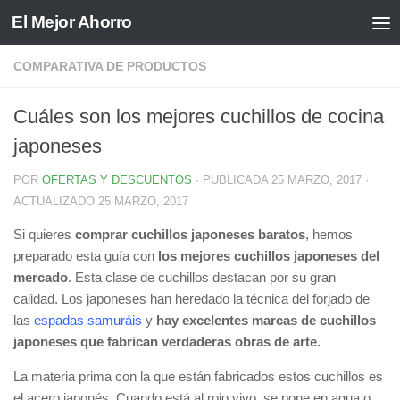
El Mejor Ahorro
Saltar al contenido
COMPARATIVA DE PRODUCTOS
Cuáles son los mejores cuchillos de cocina
japoneses
POR
OFERTAS Y DESCUENTOS
· PUBLICADA
25 MARZO, 2017
·
ACTUALIZADO
25 MARZO, 2017
Si quieres
comprar cuchillos japoneses baratos
, hemos
preparado esta guía con
los mejores cuchillos japoneses del
mercado
. Esta clase de cuchillos destacan por su gran
calidad. Los japoneses han heredado la técnica del forjado de
las
espadas samuráis
y
hay excelentes marcas de cuchillos
japoneses que fabrican verdaderas obras de arte.
La materia prima con la que están fabricados estos cuchillos es
el acero japonés. Cuando está al rojo vivo, se pone en agua o