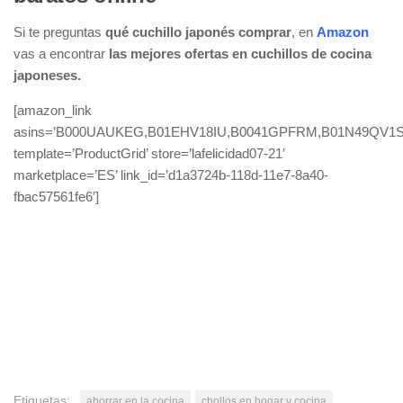
Si te preguntas
qué cuchillo japonés comprar
, en
Amazon
vas a encontrar
las mejores ofertas en cuchillos de cocina
japoneses.
[amazon_link
asins=’B000UAUKEG,B01EHV18IU,B0041GPFRM,B01N49QV1S
template=’ProductGrid’ store=’lafelicidad07-21′
marketplace=’ES’ link_id=’d1a3724b-118d-11e7-8a40-
fbac57561fe6′]
Etiquetas:
ahorrar en la cocina
chollos en hogar y cocina