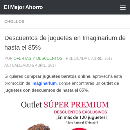
El Mejor Ahorro
Saltar al contenido
CHOLLOS
Descuentos de juguetes en Imaginarium de
hasta el 85%
POR
OFERTAS Y DESCUENTOS
· PUBLICADA
5 ABRIL, 2017
·
ACTUALIZADO
5 ABRIL, 2017
Si quieres
comprar juguetes baratos online
, aprovecha esta
promoción de
Imaginarium
, donde encontrarás un
outlet de
juguetes con descuentos de hasta el 85%
.