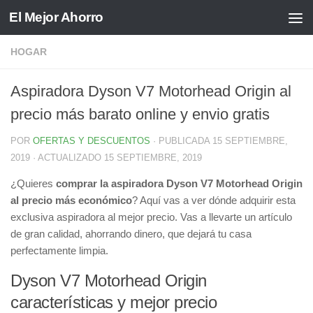
El Mejor Ahorro
Saltar al contenido
HOGAR
Aspiradora Dyson V7 Motorhead Origin al
precio más barato online y envio gratis
POR
OFERTAS Y DESCUENTOS
· PUBLICADA
15 SEPTIEMBRE,
2019
· ACTUALIZADO
15 SEPTIEMBRE, 2019
¿Quieres
comprar la aspiradora Dyson V7 Motorhead Origin
al precio más económico
? Aquí vas a ver dónde adquirir esta
exclusiva aspiradora al mejor precio. Vas a llevarte un artículo
de gran calidad, ahorrando dinero, que dejará tu casa
perfectamente limpia.
Dyson V7 Motorhead Origin
características y mejor precio