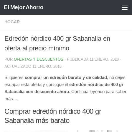
El Mejor Ahorro
Saltar al contenido
HOGAR
Edredón nórdico 400 gr Sabanalia en
oferta al precio mínimo
POR
OFERTAS Y DESCUENTOS
· PUBLICADA
11 ENERO, 2018
·
ACTUALIZADO
11 ENERO, 2018
Si quieres
comprar un edredón barato y de calidad
, no dejes
escapar esta oferta y consigue el
edredón nórdico de 400 gr
Sabanalia con descuento ahora
. Continua leyendo para saber
más…
Comprar edredón nórdico 400 gr
Sabanalia más barato