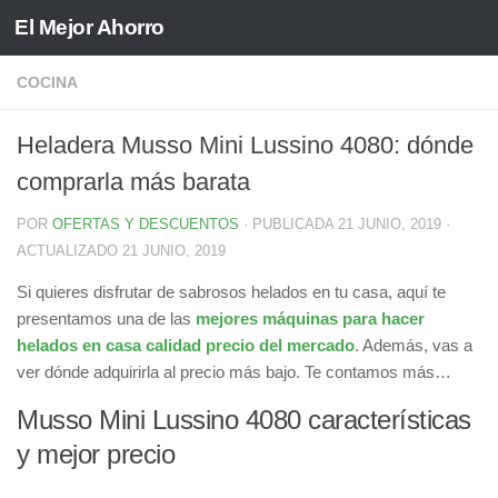
El Mejor Ahorro
Saltar al contenido
COCINA
Heladera Musso Mini Lussino 4080: dónde
comprarla más barata
POR
OFERTAS Y DESCUENTOS
· PUBLICADA
21 JUNIO, 2019
·
ACTUALIZADO
21 JUNIO, 2019
Si quieres disfrutar de sabrosos helados en tu casa, aquí te
presentamos una de las
mejores máquinas para hacer
helados en casa calidad precio del mercado
. Además, vas a
ver dónde adquirirla al precio más bajo. Te contamos más…
Musso Mini Lussino 4080 características
y mejor precio