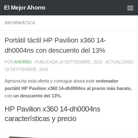
El Mejor Ahorro
Saltar al contenido
INFORMÁTICA
Portátil táctil HP Pavilion x360 14-
dh0004ns con descuento del 13%
POR
AHORRO
· PUBLICADA
19 SEPTIEMBRE, 2019
· ACTUALIZADO
19 SEPTIEMBRE, 2019
Aprovecha esta oferta y consigue ahora este
ordenador
portátil HP Pavilion x360 14-dh0004ns al precio más barato
,
con
un descuento del 13%.
HP Pavilion x360 14-dh0004ns
características y precio