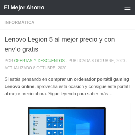
El Mejor Ahorro
Saltar al contenido
INFORMÁTICA
Lenovo Legion 5 al mejor precio y con
envío gratis
POR
OFERTAS Y DESCUENTOS
· PUBLICADA
8 OCTUBRE, 2020
·
ACTUALIZADO
8 OCTUBRE, 2020
Si estás pensando en
comprar un ordenador portátil gaming
Lenovo online,
aprovecha esta ocasión y consigue este portátil
al mejor precio ahora. Sigue leyendo para saber más…