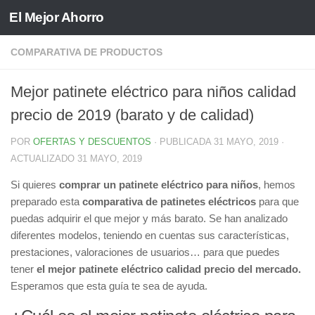
El Mejor Ahorro
Saltar al contenido
COMPARATIVA DE PRODUCTOS
Mejor patinete eléctrico para niños calidad
precio de 2019 (barato y de calidad)
POR
OFERTAS Y DESCUENTOS
· PUBLICADA
31 MAYO, 2019
·
ACTUALIZADO
31 MAYO, 2019
Si quieres
comprar un patinete eléctrico para niños
, hemos
preparado esta
comparativa de patinetes eléctricos
para que
puedas adquirir el que mejor y más barato. Se han analizado
diferentes modelos, teniendo en cuentas sus características,
prestaciones, valoraciones de usuarios… para que puedes
tener
el mejor patinete eléctrico calidad precio del mercado.
Esperamos que esta guía te sea de ayuda.