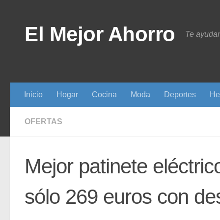
Saltar al contenido
El Mejor Ahorro
Te ayudam
Inicio
Hogar
Cocina
Moda
Deportes
He
OFERTAS
Mejor patinete eléctric
sólo 269 euros con de