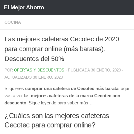
El Mejor Ahorro
Saltar al contenido
COCINA
Las mejores cafeteras Cecotec de 2020
para comprar online (más baratas).
Descuentos del 50%
POR
OFERTAS Y DESCUENTOS
· PUBLICADA
30 ENERO, 2020
·
ACTUALIZADO
30 ENERO, 2020
Si quieres
comprar una cafetera de Cecotec más barata
, aquí
vas a ver las
mejores cafeteras de la marca Cecotec con
descuento
. Sigue leyendo para saber más…
¿Cuáles son las mejores cafeteras
Cecotec para comprar online?