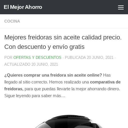
El Mejor Ahorro
Saltar al contenido
COCINA
Mejores freidoras sin aceite calidad precio.
Con descuento y envío gratis
POR
OFERTAS Y DESCUENTOS
· PUBLICADA
20 JUNIO, 2021
·
ACTUALIZADO
20 JUNIO, 2021
¿Quieres comprar una freidora sin aceite online?
Has
llegado al sitio correcto. Hemos realizado una
comparativa de
freidoras,
para que puedas llevarte la mejor ahorrando dinero.
Sigue leyendo para saber más…