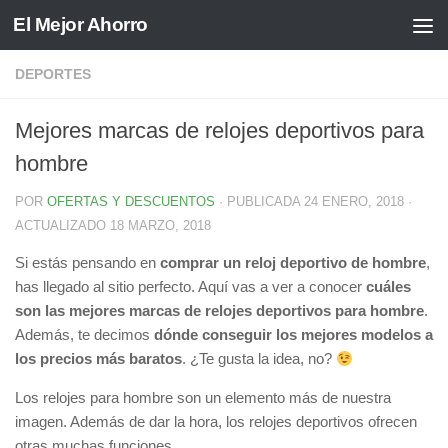
El Mejor Ahorro
Saltar al contenido
DEPORTES
Mejores marcas de relojes deportivos para
hombre
POR
OFERTAS Y DESCUENTOS
· PUBLICADA
24 ENERO, 2018
·
ACTUALIZADO
18 MARZO, 2018
Si estás pensando en
comprar un reloj deportivo de hombre
,
has llegado al sitio perfecto. Aquí vas a ver a conocer
cuáles
son las mejores marcas de relojes deportivos para hombre
.
Además, te decimos
dónde conseguir los mejores modelos a
los precios más baratos
. ¿Te gusta la idea, no?
Los relojes para hombre son un elemento más de nuestra
imagen. Además de dar la hora, los relojes deportivos ofrecen
otras muchas funciones.