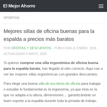
El Mejor Ahorro
Saltar al contenido
OFERTAS
Mejores sillas de oficina buenas para la
espalda a precios más baratos
POR
OFERTAS Y DESCUENTOS
· PUBLICADA
11 ENERO, 2019
·
ACTUALIZADO
5 MAYO, 2020
Si quieres
comprar una silla ergonómica de oficina buena
para la espalda barata
, has llegado al sitio correcto. Aquí vas a
ver las mejores sillas ergonómicas con grandes descuentos.
Para elegir una buena
silla de escritorio de oficina
para trabajar
o estudiar lo fundamental es la ergonomía, ya que ésta es la
que se adapta a tu altura, dimensiones… garantizándote un
buen soporte a la espalda durante toda la jornada de trabajo.