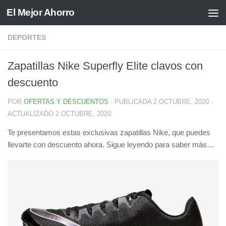
El Mejor Ahorro
Saltar al contenido
DEPORTES
Zapatillas Nike Superfly Elite clavos con
descuento
POR
OFERTAS Y DESCUENTOS
· PUBLICADA
2 OCTUBRE, 2020
·
ACTUALIZADO
2 OCTUBRE, 2020
Te presentamos estas exclusivas zapatillas Nike, que puedes
llevarte con descuento ahora. Sigue leyendo para saber más…