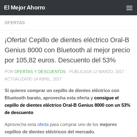
El Mejor Ahorro
Saltar al contenido
OFERTAS
¡Oferta! Cepillo de dientes eléctrico Oral-B
Genius 8000 con Bluetooth al mejor precio
por 105,82 euros. Descuento del 53%
POR
OFERTAS Y DESCUENTOS
· PUBLICADA
12 MARZO, 2017
·
ACTUALIZADO
14 ABRIL, 2017
Si quieres comprar un cepillo de dientes eléctrico con
Bluetooth barato, aprovecha esta oferta y
consigue el
cepillo de dientes eléctrico Oral-B Genius 8000 con un 53%
de descuento
Aprovecha esta
oferta
para comprar uno de los
mejores
cepillos de dientes eléctricos del mercado.