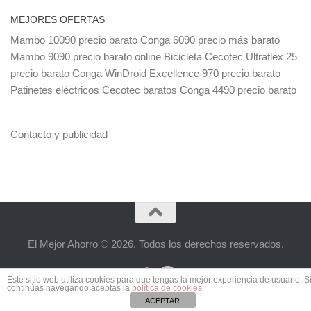
MEJORES OFERTAS
Mambo 10090 precio barato
Conga 6090 precio más barato
Mambo 9090 precio barato online
Bicicleta Cecotec Ultraflex 25
precio barato
Conga WinDroid Excellence 970 precio barato
Patinetes eléctricos Cecotec baratos
Conga 4490 precio barato
Contacto y publicidad
El Mejor Ahorro © 2026. Todos los derechos reservados.
Este sitio web utiliza cookies para que tengas la mejor experiencia de usuario. S
continúas navegando aceptas la
política de cookies
ACEPTAR