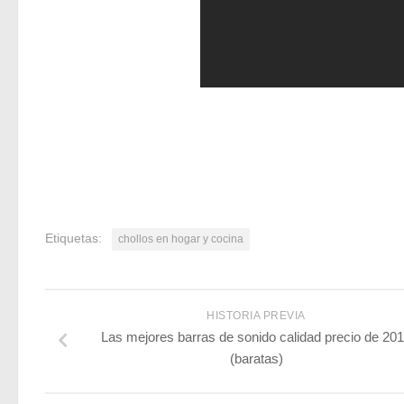
Etiquetas:
chollos en hogar y cocina
HISTORIA PREVIA
Las mejores barras de sonido calidad precio de 20
(baratas)