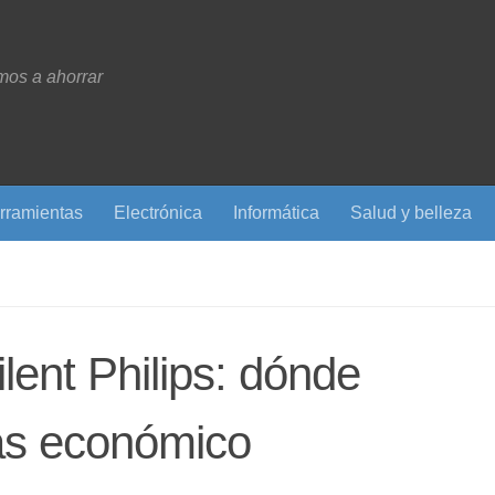
os a ahorrar
rramientas
Electrónica
Informática
Salud y belleza
lent Philips: dónde
ás económico