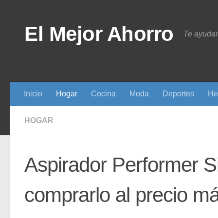
Saltar al contenido
El Mejor Ahorro
Te ayudam
Inicio
Hogar
Cocina
Moda
Deportes
He
HOGAR
Aspirador Performer Si
comprarlo al precio m