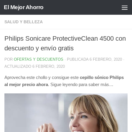
El Mejor Ahorro
Saltar al contenido
SALUD Y BELLEZA
Philips Sonicare ProtectiveClean 4500 con
descuento y envío gratis
POR
OFERTAS Y DESCUENTOS
· PUBLICADA
6 FEBRERO, 2020
·
ACTUALIZADO
6 FEBRERO, 2020
Aprovecha este chollo y consigue este
cepillo sónico Philips
al mejor precio ahora
. Sigue leyendo para saber más…