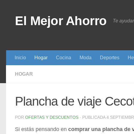
Saltar al contenido
El Mejor Ahorro
Te ayudam
Inicio
Hogar
Cocina
Moda
Deportes
He
HOGAR
Plancha de viaje Ceco
POR
OFERTAS Y DESCUENTOS
· PUBLICADA
4 SEPTIEMBR
Si estás pensando en
comprar una plancha de vi