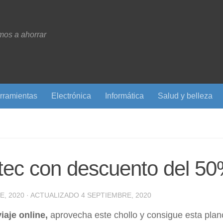
os a ahorrar
rramientas
Electrónica
Informática
Salud y belleza
tec con descuento del 5
E, 2020
· ACTUALIZADO
4 SEPTIEMBRE, 2020
aje online,
aprovecha este chollo y consigue esta pla