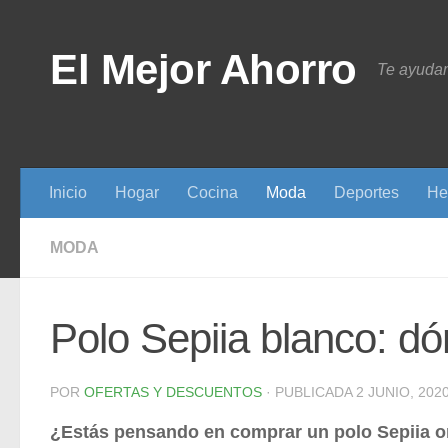
Saltar al contenido
El Mejor Ahorro
Te ayudam
Inicio
Hogar
Cocina
Moda
Deportes
He
MODA
Polo Sepiia blanco: d
POR
OFERTAS Y DESCUENTOS
· PUBLICADA
2 JUNIO, 202
¿Estás pensando en comprar un polo Sepiia o