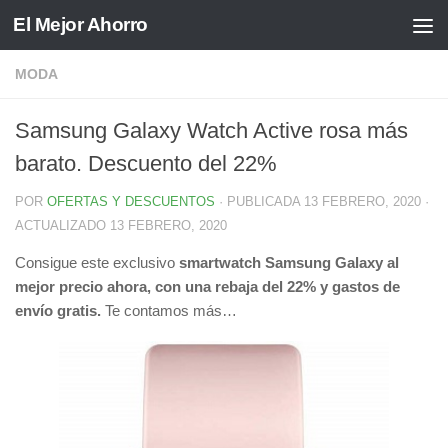
El Mejor Ahorro
Saltar al contenido
MODA
Samsung Galaxy Watch Active rosa más
barato. Descuento del 22%
POR
OFERTAS Y DESCUENTOS
· PUBLICADA
13 FEBRERO, 2020
·
ACTUALIZADO
13 FEBRERO, 2020
Consigue este exclusivo
smartwatch Samsung Galaxy al
mejor precio ahora, con una rebaja del 22% y gastos de
envío gratis.
Te contamos más…