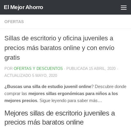
El Mejor Ahorro
Saltar al contenido
OFERTAS
Sillas de escritorio y oficina juveniles a
precios más baratos online y con envío
gratis
POR
OFERTAS Y DESCUENTOS
· PUBLICADA
15 ABRIL, 2020
·
ACTUALIZADO
5 MAYO, 2020
¿Buscas una silla de estudio juvenil online
? Descubre donde
comprar las
mejores sillas ergonómicas para niños a los
mejores precios
. Sigue leyendo para saber más…
Mejores sillas de escritorio juveniles a
precios más baratos online