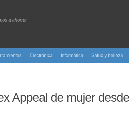
os a ahorrar
rramientas
Electrónica
Informática
Salud y belleza
lex Appeal de mujer desd