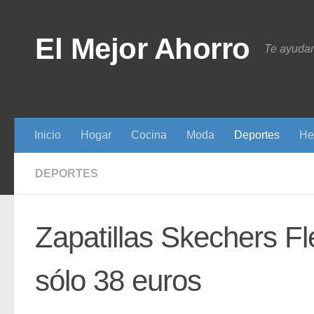
Saltar al contenido
El Mejor Ahorro
Te ayudam
Inicio
Hogar
Cocina
Moda
Deportes
He
DEPORTES
Zapatillas Skechers F
sólo 38 euros