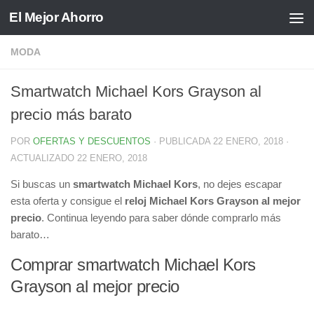
El Mejor Ahorro
Saltar al contenido
MODA
Smartwatch Michael Kors Grayson al
precio más barato
POR
OFERTAS Y DESCUENTOS
· PUBLICADA
22 ENERO, 2018
·
ACTUALIZADO
22 ENERO, 2018
Si buscas un
smartwatch Michael Kors
, no dejes escapar
esta oferta y consigue el
reloj Michael Kors Grayson al mejor
precio
. Continua leyendo para saber dónde comprarlo más
barato…
Comprar smartwatch Michael Kors
Grayson al mejor precio