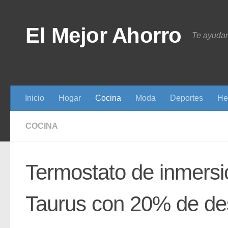
Saltar al contenido
El Mejor Ahorro
Te ayudam
Inicio
Hogar
Cocina
Moda
Deportes
He
COCINA
Termostato de inmersi
Taurus con 20% de de