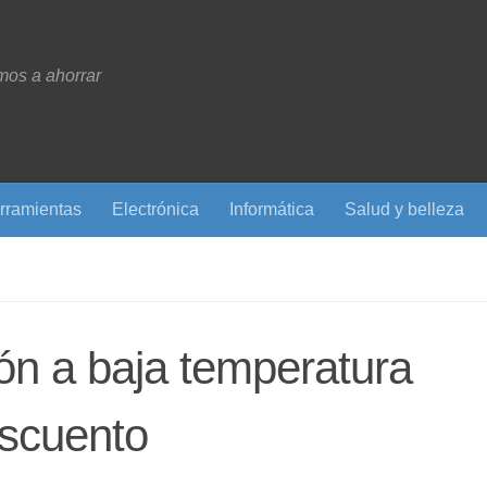
os a ahorrar
rramientas
Electrónica
Informática
Salud y belleza
ón a baja temperatura
scuento