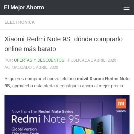
El Mejor Ahorro
Saltar al contenido
ELECTRÓNICA
Xiaomi Redmi Note 9S: dónde comprarlo
online más barato
POR
OFERTAS Y DESCUENTOS
· PUBLICADA
1 ABRIL, 2020
·
ACTUALIZADO
1 ABRIL, 2020
Si quieres comprar el nuevo teléfono
móvil Xiaomi Redmi Note
9S,
aprovecha esta oferta y consíguelo ahora al mejor precio.