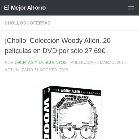
El Mejor Ahorro
Saltar al contenido
CHOLLOS
/
OFERTAS
¡Chollo! Colección Woody Allen. 20
películas en DVD por sólo 27,69€
POR
OFERTAS Y DESCUENTOS
· PUBLICADA
25 MARZO, 2015
·
ACTUALIZADO
31 AGOSTO, 2016