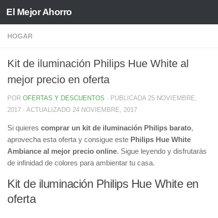
El Mejor Ahorro
Saltar al contenido
HOGAR
Kit de iluminación Philips Hue White al
mejor precio en oferta
POR
OFERTAS Y DESCUENTOS
· PUBLICADA
25 NOVIEMBRE,
2017
· ACTUALIZADO
24 NOVIEMBRE, 2017
Si quieres
comprar un kit de iluminación Philips barato
,
aprovecha esta oferta y consigue este
Philips Hue White
Ambiance al mejor precio online
. Sigue leyendo y disfrutarás
de infinidad de colores para ambientar tu casa.
Kit de iluminación Philips Hue White en
oferta