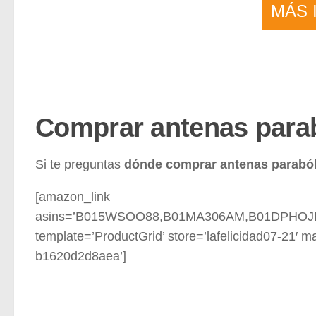
MÁS 
Comprar antenas parab
Si te preguntas
dónde comprar antenas paraból
[amazon_link
asins=’B015WSOO88,B01MA306AM,B01DPHO
template=’ProductGrid’ store=’lafelicidad07-21′ 
b1620d2d8aea’]