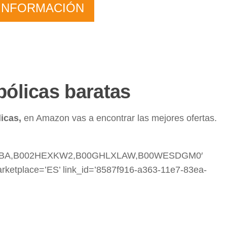
INFORMACIÓN
ólicas baratas
icas,
en Amazon vas a encontrar las mejores ofertas.
JBA,B002HEXKW2,B00GHLXLAW,B00WESDGM0′
marketplace=’ES’ link_id=’8587f916-a363-11e7-83ea-