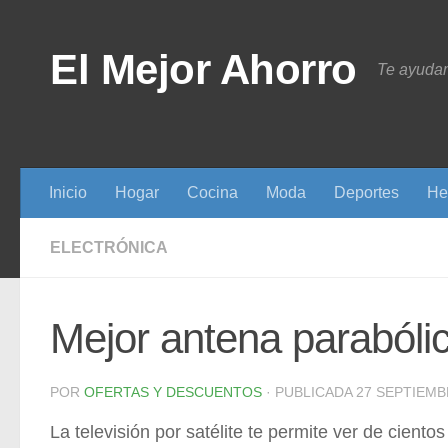
Saltar al contenido
El Mejor Ahorro
Te ayudam
Inicio
Hogar
Cocina
Moda
Deportes
He
ELECTRÓNICA
Mejor antena parabóli
POR
OFERTAS Y DESCUENTOS
· PUBLICADA
27 SEPTIEMB
La televisión por satélite te permite ver de ciento