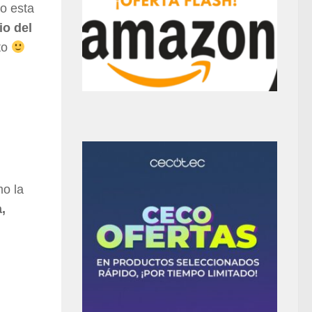
do esta
io del
to
o la
,