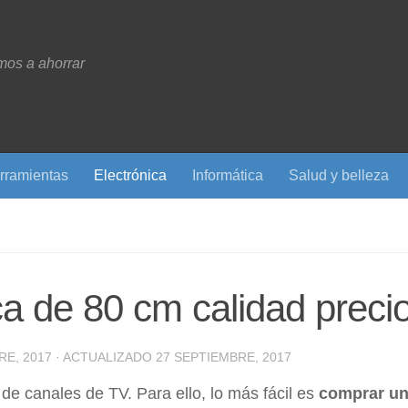
os a ahorrar
rramientas
Electrónica
Informática
Salud y belleza
ca de 80 cm calidad preci
RE, 2017
· ACTUALIZADO
27 SEPTIEMBRE, 2017
s de canales de TV. Para ello, lo más fácil es
comprar u